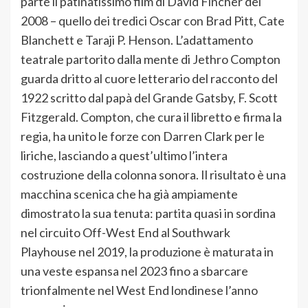
parte il patinatissimo film di David Fincher del
2008 – quello dei tredici Oscar con Brad Pitt, Cate
Blanchett e Taraji P. Henson. L’adattamento
teatrale partorito dalla mente di Jethro Compton
guarda dritto al cuore letterario del racconto del
1922 scritto dal papà del Grande Gatsby, F. Scott
Fitzgerald. Compton, che cura il libretto e firma la
regia, ha unito le forze con Darren Clark per le
liriche, lasciando a quest’ultimo l’intera
costruzione della colonna sonora. Il risultato è una
macchina scenica che ha già ampiamente
dimostrato la sua tenuta: partita quasi in sordina
nel circuito Off-West End al Southwark
Playhouse nel 2019, la produzione è maturata in
una veste espansa nel 2023 fino a sbarcare
trionfalmente nel West End londinese l’anno