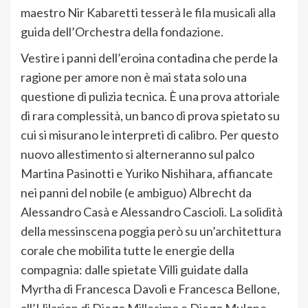
maestro Nir Kabaretti tesserà le fila musicali alla
guida dell’Orchestra della fondazione.
Vestire i panni dell’eroina contadina che perde la
ragione per amore non è mai stata solo una
questione di pulizia tecnica. È una prova attoriale
di rara complessità, un banco di prova spietato su
cui si misurano le interpreti di calibro. Per questo
nuovo allestimento si alterneranno sul palco
Martina Pasinotti e Yuriko Nishihara, affiancate
nei panni del nobile (e ambiguo) Albrecht da
Alessandro Casà e Alessandro Cascioli. La solidità
della messinscena poggia però su un’architettura
corale che mobilita tutte le energie della
compagnia: dalle spietate Villi guidate dalla
Myrtha di Francesca Davoli e Francesca Bellone,
all’Hilarion di Diego Millesimo e Diego Mulone,