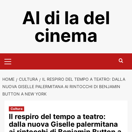
Skip
Al di la del
to
content
cinema
Primary
Menu
HOME
CULTURA
IL RESPIRO DEL TEMPO A TEATRO: DALLA
NUOVA GISELLE PALERMITANA AI RINTOCCHI DI BENJAMIN
BUTTON A NEW YORK
Cultura
Il respiro del tempo a teatro:
dalla nuova Giselle palermitana
ai rintocchi di Benjamin Button a