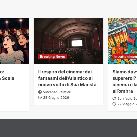
rticoli
Breaking News
Intrattenimen
o:
Il respiro del cinema: dai
Siamo davv
a Scala
fantasmi dell’Atlantico al
supereroi? 
nuovo volto di Sua Maestà
cinema e la
all’ombra
Vincenzo Palmieri
25 Giugno 2026
Bonifacio Bo
27 Maggio 