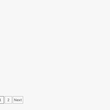
Paginazione
1
2
Next
egli