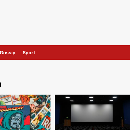
Gossip
Sport
o