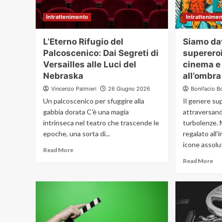
Intrattenimento
Intrattenime
L’Eterno Rifugio del
Siamo da
Palcoscenico: Dai Segreti di
supereroi
Versailles alle Luci del
cinema e 
Nebraska
all’ombra
Vincenzo Palmieri
26 Giugno 2026
Bonifacio B
Un palcoscenico per sfuggire alla
Il genere su
gabbia dorata C'è una magia
attraversand
intrinseca nel teatro che trascende le
turbolenze. 
epoche, una sorta di...
regalato all'
icone assolut
Read More
Read More