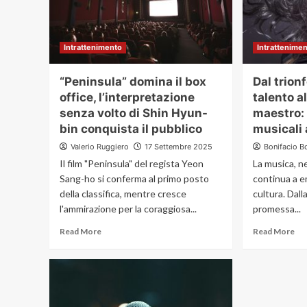
Intrattenimento
Intrattenime
“Peninsula” domina il box
Dal trion
office, l’interpretazione
talento a
senza volto di Shin Hyun-
maestro:
bin conquista il pubblico
musicali 
Valerio Ruggiero
17 Settembre 2025
Bonifacio B
Il film "Peninsula" del regista Yeon
La musica, ne
Sang-ho si conferma al primo posto
continua a e
della classifica, mentre cresce
cultura. Dall
l'ammirazione per la coraggiosa...
promessa...
Read More
Read More