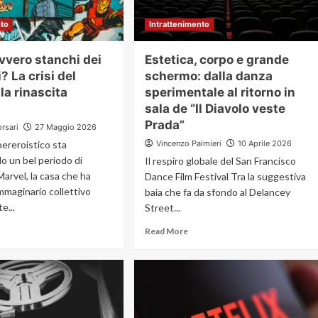
nto
Intrattenimento
vvero stanchi dei
Estetica, corpo e grande
? La crisi del
schermo: dalla danza
la rinascita
sperimentale al ritorno in
sala de “Il Diavolo veste
Prada”
orsari
27 Maggio 2026
pereroistico sta
Vincenzo Palmieri
10 Aprile 2026
o un bel periodo di
Il respiro globale del San Francisco
Marvel, la casa che ha
Dance Film Festival Tra la suggestiva
immaginario collettivo
baia che fa da sfondo al Delancey
e...
Street...
Read More