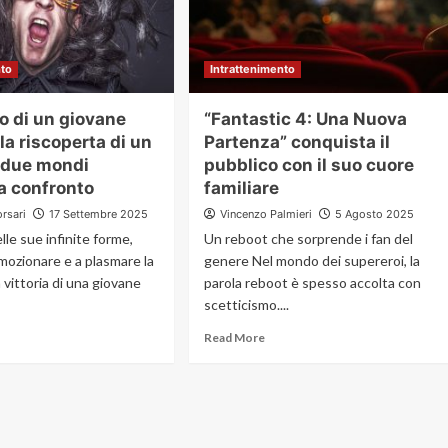
nto
Intrattenimento
fo di un giovane
“Fantastic 4: Una Nuova
lla riscoperta di un
Partenza” conquista il
 due mondi
pubblico con il suo cuore
a confronto
familiare
orsari
17 Settembre 2025
Vincenzo Palmieri
5 Agosto 2025
lle sue infinite forme,
Un reboot che sorprende i fan del
mozionare e a plasmare la
genere Nel mondo dei supereroi, la
a vittoria di una giovane
parola reboot è spesso accolta con
scetticismo....
Read More