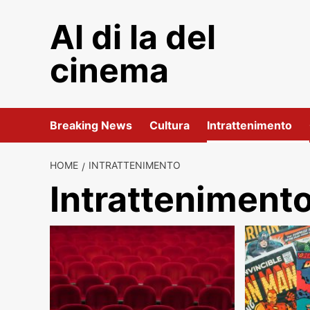
Skip
Al di la del
to
content
cinema
Breaking News
Cultura
Intrattenimento
HOME
INTRATTENIMENTO
Intratteniment